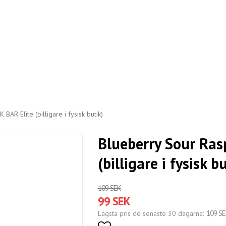
BAR Elite (billigare i fysisk butik)
Blueberry Sour Ras
(billigare i fysisk b
109 SEK
99 SEK
109 SE
Lägsta pris de senaste 30 dagarna