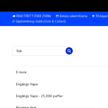
FRAKTFRITT ÖVER 2500kr
Betala säkert Klarna
30 dagar
Upphämtning i butik (Click & Collect)
E-Juice
Engångs Vape
Engångs Vape - 25,000 puffar
Nicotine shot