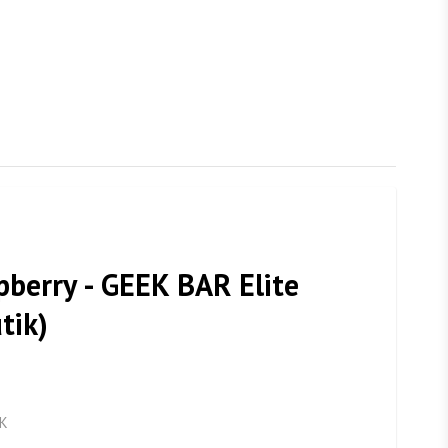
pberry - GEEK BAR Elite
utik)
K