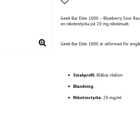
Lägg till i favoritlistan
Geek Bar Elite 1000 – Blueberry Sour Ras
en nikotinstyrka på 20 mg nikotinsalt.
Geek Bar Elite 1000 är utformad för engån
Smakprofil:
Blåbär, Hallon
Blandning:
.
Nikotinstyrka:
20 mg/ml