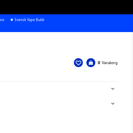
äns
Svensk Vape Butik
0
Varukorg