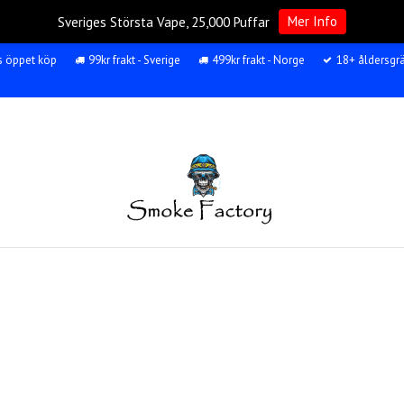
Mer Info
Sveriges Största Vape, 25,000 Puffar
s öppet köp
99kr frakt - Sverige
499kr frakt - Norge
18+ åldersgr