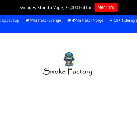
Mer Info
Sveriges Största Vape, 25,000 Puffar
s öppet köp
99kr frakt - Sverige
499kr frakt - Norge
18+ åldersgr