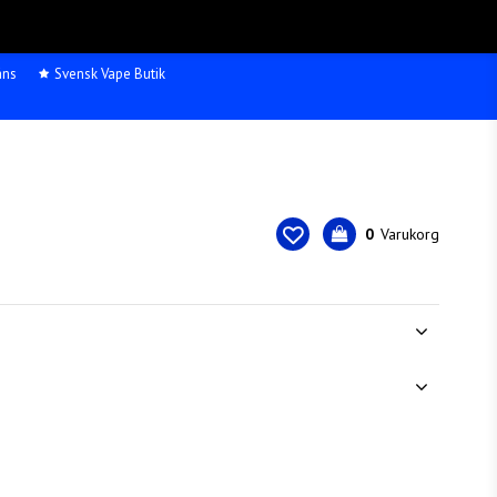
äns
Svensk Vape Butik
0
Varukorg