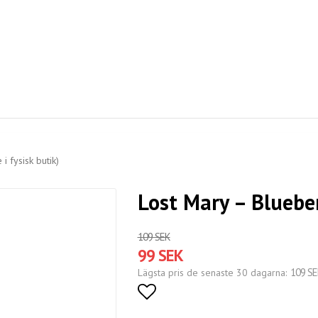
i fysisk butik)
Lost Mary – Blueberr
109 SEK
99 SEK
109 SE
Lägsta pris de senaste 30 dagarna
Lägg till i favoritlistan