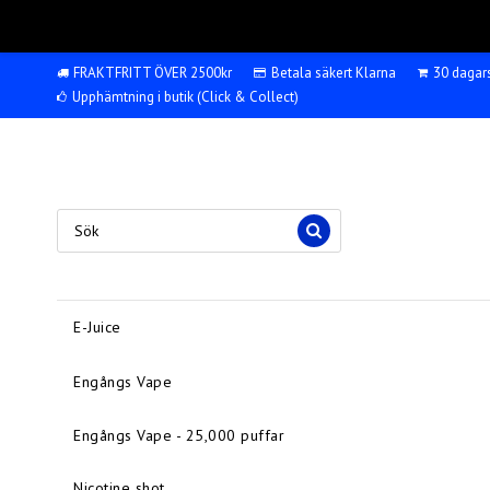
FRAKTFRITT ÖVER 2500kr
Betala säkert Klarna
30 dagar
Upphämtning i butik (Click & Collect)
E-Juice
Engångs Vape
Engångs Vape - 25,000 puffar
Nicotine shot